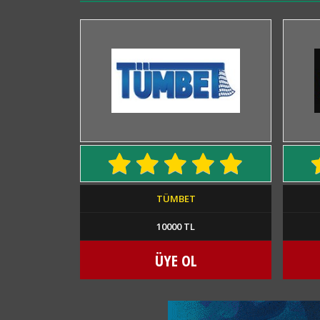
TÜMBET
10000 TL
ÜYE OL