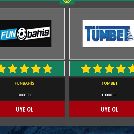
FUNBAHIS
TÜMBET
3000 TL
10000 TL
ÜYE OL
ÜYE OL