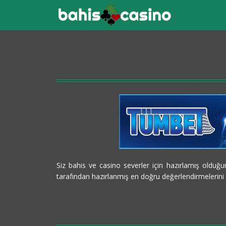
Siz bahis ve casino severler için hazırlamış olduğu
tarafından hazırlanmış en doğru değerlendirmelerini bu